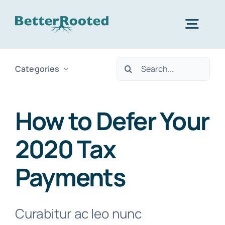
Skip
to
Togg
content
Navig
Search
Categories
Home
for:
Services
How to Defer Your
2020 Tax
About Us
Payments
Contact
Curabitur ac leo nunc
Let’s Connect